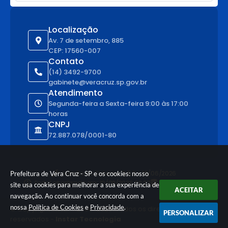
Localização
Av. 7 de setembro, 885
CEP: 17560-007
Contato
(14) 3492-9700
gabinete@veracruz.sp.gov.br
Atendimento
Segunda-feira a Sexta-feira 9:00 às 17:00
horas
CNPJ
72.887.078/0001-80
Versão do Sistema:
3.5.3 - 19/06/2026
Prefeitura de Vera Cruz - SP e os cookies: nosso
Portal atualizado em:
10/08/2026 08:27
Dados Abertos
site usa cookies para melhorar a sua experiência de
ACEITAR
navegação. Ao continuar você concorda com a
nossa
Política de Cookies
e
Privacidade
.
© Copyright Instar - 2006-2026. Todos os direitos
PERSONALIZAR
reservados -
Instar Tecnologia