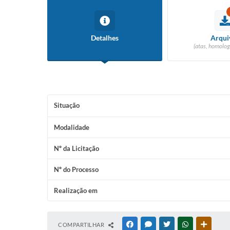
Detalhes
Arqui
(atas, homolog
Situação
Modalidade
Nº da Licitação
Nº do Processo
Realização em
COMPARTILHAR
FACEBOOK
MESSENGER
TWITTER
WHATSAPP
OUTRAS