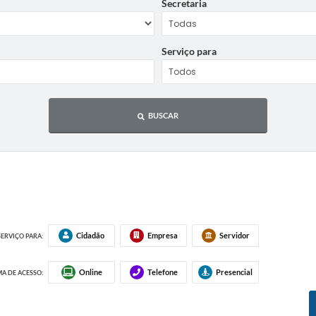
Secretaria
Serviço para
BUSCAR
Cidadão
Empresa
Servidor
SERVIÇO PARA:
Online
Telefone
Presencial
A DE ACESSO: