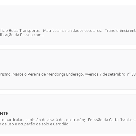
ício Bolsa Transporte. - Matrícula nas unidades escolares. - Transferência ent
ificação da Pessoa com...
Turismo: Marcelo Pereira de Mendonça Endereço: Avenida 7 de setembro, n° 8
ENTE
to particular e emissão de alvará de construção; - Emissão da Carta “habite-s
 de uso e ocupação de solo e Certidão...