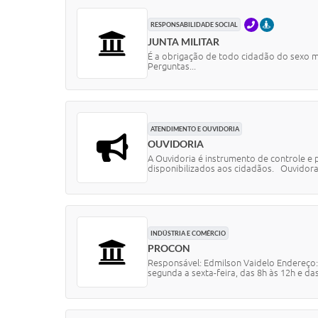
TELEFONE
PRESENCIA
RESPONSABILIDADE SOCIAL
JUNTA MILITAR
É a obrigação de todo cidadão do sexo m
Perguntas...
ATENDIMENTO E OUVIDORIA
OUVIDORIA
A Ouvidoria é instrumento de controle e 
disponibilizados aos cidadãos. Ouvidora 
INDÚSTRIA E COMÉRCIO
PROCON
Responsável: Edmilson Vaidelo Endereço: 
segunda a sexta-feira, das 8h às 12h e das