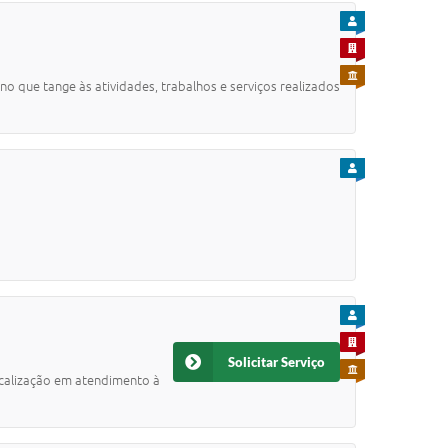
PARA CIDADÃO
PARA EMPRESA
PARA SERVIDOR
o que tange às atividades, trabalhos e serviços realizados
PARA CIDADÃO
PARA CIDADÃO
PARA EMPRESA
Solicitar Serviço
PARA SERVIDOR
iscalização em atendimento à