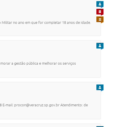
PARA CIDADÃO
PARA EMPRESA
PARA SERVIDOR
o Militar no ano em que for completar 18 anos de idade.
PARA CIDADÃO
imorar a gestão pública e melhorar os serviços
PARA CIDADÃO
108 E-mail: procon@veracruz.sp.gov.br Atendimento: de