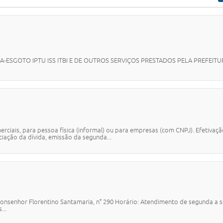
-ESGOTO IPTU ISS ITBI E DE OUTROS SERVIÇOS PRESTADOS PELA PREFEITU
erciais, para pessoa física (informal) ou para empresas (com CNPJ). Efetivaç
ação da dívida, emissão da segunda...
onsenhor Florentino Santamaria, n° 290 Horário: Atendimento de segunda a se
...