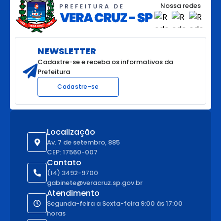
Nossa redes
NEWSLETTER
Cadastre-se e receba os informativos da
Prefeitura
Cadastre-se
Localização
Av. 7 de setembro, 885
CEP: 17560-007
Contato
(14) 3492-9700
gabinete@veracruz.sp.gov.br
Atendimento
Segunda-feira a Sexta-feira 9:00 às 17:00
horas