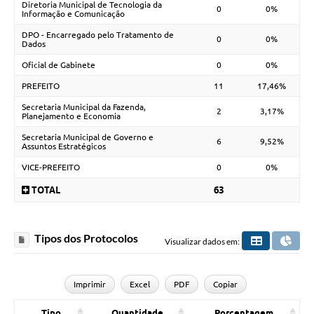
Diretoria Municipal de Tecnologia da
0
0%
Informação e Comunicação
DPO - Encarregado pelo Tratamento de
0
0%
Dados
Oficial de Gabinete
0
0%
PREFEITO
11
17,46%
Secretaria Municipal da Fazenda,
2
3,17%
Planejamento e Economia
Secretaria Municipal de Governo e
6
9,52%
Assuntos Estratégicos
VICE-PREFEITO
0
0%
TOTAL
63
Tipos dos Protocolos
Visualizar dados em:
Imprimir
Excel
PDF
Copiar
Tipo
Quantidade
Porcentagem