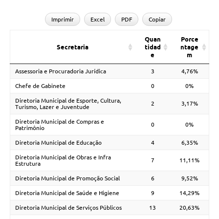
Imprimir
Excel
PDF
Copiar
Quan
Porce
Secretaria
tidad
ntage
e
m
Assessoria e Procuradoria Jurídica
3
4,76%
Chefe de Gabinete
0
0%
Diretoria Municipal de Esporte, Cultura,
2
3,17%
Turismo, Lazer e Juventude
Diretoria Municipal de Compras e
0
0%
Patrimônio
Diretoria Municipal de Educação
4
6,35%
Diretoria Municipal de Obras e Infra
7
11,11%
Estrutura
Diretoria Municipal de Promoção Social
6
9,52%
Diretoria Municipal de Saúde e Higiene
9
14,29%
Diretoria Municipal de Serviços Públicos
13
20,63%