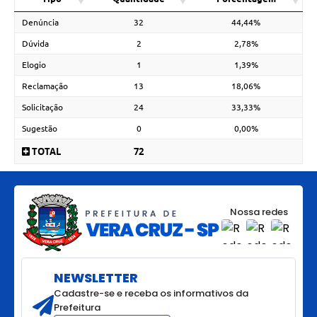
Denúncia
32
44,44%
Dúvida
2
2,78%
Elogio
1
1,39%
Reclamação
13
18,06%
Solicitação
24
33,33%
Sugestão
0
0,00%
TOTAL
72
Nossa redes
NEWSLETTER
Cadastre-se e receba os informativos da
Prefeitura