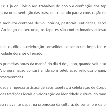
 Cruz já deu início aos trabalhos de apoio à confecção dos ta
das na ornamentação das ruas, contribuindo para a construção d
e mobiliza centenas de voluntários, pastorais, entidades, es
o. Ao longo do percurso, os tapetes são confeccionados artes
dade católica, a celebração consolidou-se como um importante 
 cidade durante o feriado.
nas primeiras horas da manhã do dia 4 de junho, quando volunt
. A programação contará ainda com celebração religiosa organ
s ornamentadas.
idade e riqueza artística de seus tapetes, a celebração de Co
s tradições locais e valorização da identidade cultural do muni
 seu relevante papel na promoção da cultura, do turismo e da p