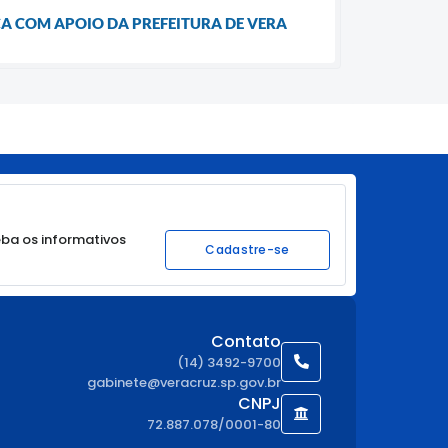
ICA COM APOIO DA PREFEITURA DE VERA
ba os informativos
Cadastre-se
Contato
(14) 3492-9700
gabinete@veracruz.sp.gov.br
CNPJ
72.887.078/0001-80