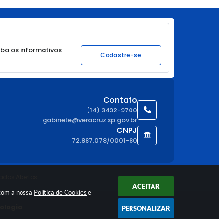
ba os informativos
Cadastre-se
Contato
(14) 3492-9700
gabinete@veracruz.sp.gov.br
CNPJ
72.887.078/0001-80
ados Abertos
ACEITAR
 com a nossa
Política de Cookies
e
nologia
PERSONALIZAR