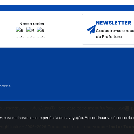
NEWSLETTER
Nossa redes
Cadastre-se e rece
da Prefeitura
 horas
o Sistema:
3.5.3 - 19/06/2026
Portal atualizado em:
06/08/2026 16:59
D
kies para melhorar a sua experiência de navegação. Ao continuar você concorda
right Instar - 2006-2026. Todos os direitos reservados -
Instar Tec