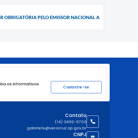
SER OBRIGATÓRIA PELO EMISSOR NACIONAL A
ba os informativos
Cadastre-se
Contato
(14) 3492-9700
gabinete@veracruz.sp.gov.br
CNPJ