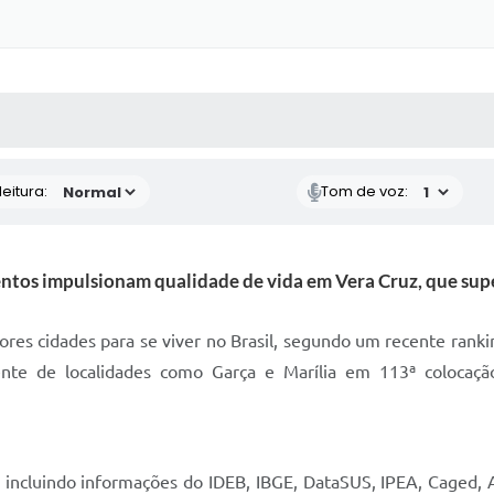
 MÍDIAS
RECEBA NOTÍCIAS
eitura:
Tom de voz:
entos impulsionam qualidade de vida em Vera Cruz, que supe
res cidades para se viver no Brasil, segundo um recente rank
ente de localidades como Garça e Marília em 113ª colocaçã
incluindo informações do IDEB, IBGE, DataSUS, IPEA, Caged, An