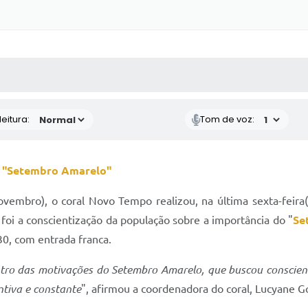
 MÍDIAS
RECEBA NOTÍCIAS
eitura:
Tom de voz:
o
"Setembro Amarelo"
ovembro), o coral Novo Tempo realizou, na última sexta-fei
foi a conscientização da população sobre a importância do "
Se
h30, com entrada franca.
ro das motivações do Setembro Amarelo, que buscou conscien
ntiva e constante
", afirmou a coordenadora do coral, Lucyane G