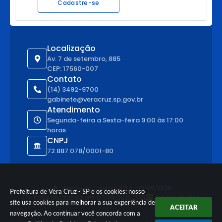
Cadastre-se
Localização
Av. 7 de setembro, 885
CEP: 17560-007
Contato
(14) 3492-9700
gabinete@veracruz.sp.gov.br
Atendimento
Segunda-feira a Sexta-feira 9:00 às 17:00
horas
CNPJ
72.887.078/0001-80
Versão do Sistema:
3.5.3 - 19/06/2026
Prefeitura de Vera Cruz - SP e os cookies: nosso
Portal atualizado em:
07/08/2026 17:02
Dados Abertos
site usa cookies para melhorar a sua experiência de
ACEITAR
navegação. Ao continuar você concorda com a