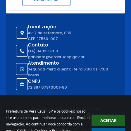
Localização
Av. 7 de setembro, 885
CEP: 17560-007
Contato
(14) 3492-9700
gabinete@veracruz.sp.gov.br
Atendimento
Segunda-feira a Sexta-feira 9:00 às 17:00
horas
CNPJ
72.887.078/0001-80
Versão do Sistema:
3.5.3 - 19/06/2026
Prefeitura de Vera Cruz - SP e os cookies: nosso
Portal atualizado em:
05/08/2026 17:03
Dados Abertos
site usa cookies para melhorar a sua experiência de
ACEITAR
navegação. Ao continuar você concorda com a
© Copyright Instar - 2006-2026. Todos os direitos
nossa
Política de Cookies
e
Privacidade
.