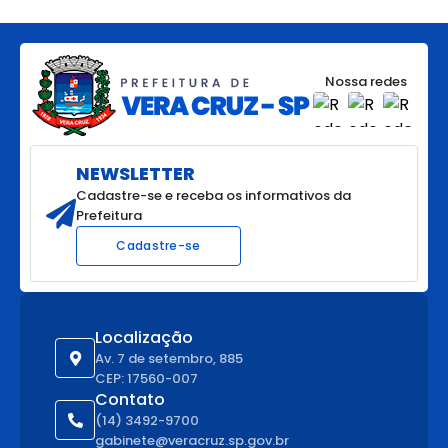
Nossa redes
NEWSLETTER
Cadastre-se e receba os informativos da
Prefeitura
Cadastre-se
Localização
Av. 7 de setembro, 885
CEP: 17560-007
Contato
(14) 3492-9700
gabinete@veracruz.sp.gov.br