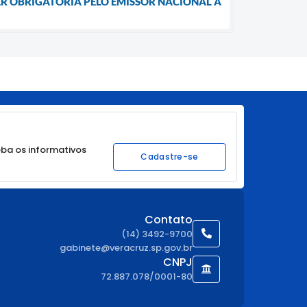
SER OBRIGATÓRIA PELO EMISSOR NACIONAL A
ba os informativos
Cadastre-se
Contato
(14) 3492-9700
gabinete@veracruz.sp.gov.br
CNPJ
72.887.078/0001-80