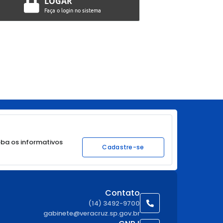
LOGAR
Faça o login no sistema
ba os informativos
Cadastre-se
Contato
(14) 3492-9700
gabinete@veracruz.sp.gov.br