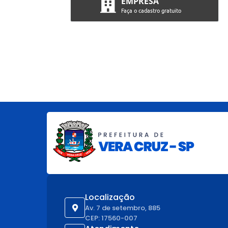
EMPRESA
Faça o cadastro gratuito
Localização
Av. 7 de setembro, 885
CEP: 17560-007