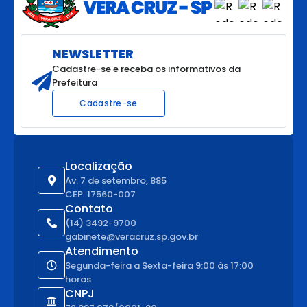
o
BIA
NCA
OTR
NEWSLETTER
EIRA
ROD
Cadastre-se e receba os informativos da
RIG
Prefeitura
UES
Cadastre-se
Localização
Av. 7 de setembro, 885
CEP: 17560-007
Contato
(14) 3492-9700
gabinete@veracruz.sp.gov.br
Atendimento
Segunda-feira a Sexta-feira 9:00 às 17:00
horas
CNPJ