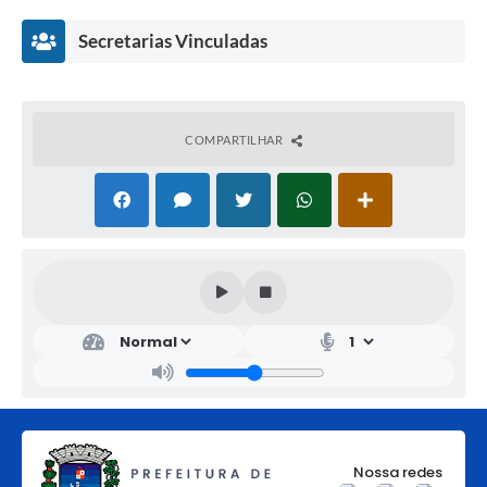
Secretarias Vinculadas
COMPARTILHAR
Dire
tori
a
Mu
nici
pal
de
Edu
Nossa redes
caçã