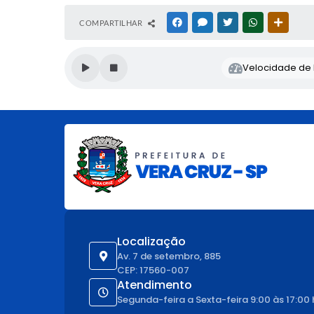
COMPARTILHAR
FACEBOOK
MESSENGER
TWITTER
WHATSAPP
OUTRAS
Velocidade de l
Localização
Av. 7 de setembro, 885
CEP: 17560-007
Atendimento
Segunda-feira a Sexta-feira 9:00 às 17:00