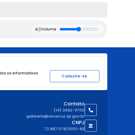
Volume
ba os informativos
Cadastre-se
Contato
(14) 3492-9700
gabinete@veracruz.sp.gov.br
CNPJ
72.887.078/0001-80