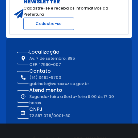
NEWSLETTER
Cadastre-se e receba os informativos da
Prefeitura
Cadastre-se
Localização
Av. 7 de setembro, 885
CEP: 17560-007
Contato
(14) 3492-9700
gabinete@veracruz.sp.gov.br
Atendimento
Segunda-feira a Sexta-feira 9:00 às 17:00
horas
CNPJ
72.887.078/0001-80