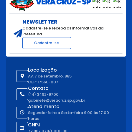
NEWSLETTER
Cadastre-se e receba os informativos da
Prefeitura
Cadastre-se
Localização
Av. 7 de setembro, 885
CEP: 17560-007
Contato
(14) 3492-9700
gabinete@veracruz.sp.gov.br
Atendimento
Segunda-feira a Sexta-feira 9:00 às 17:00
horas
CNPJ
72.887.078/0001-80