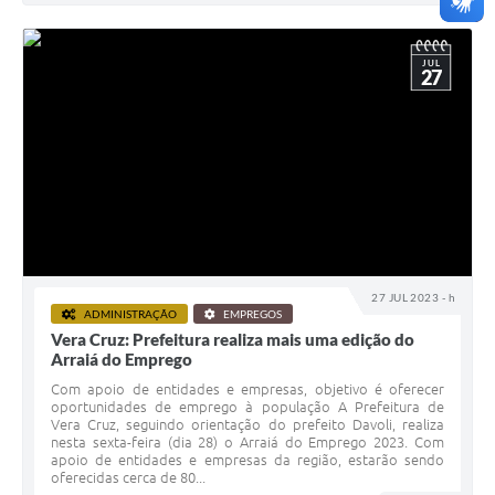
JUL
27
27 JUL 2023 - h
ADMINISTRAÇÃO
EMPREGOS
Vera Cruz: Prefeitura realiza mais uma edição do
Arraiá do Emprego
Com apoio de entidades e empresas, objetivo é oferecer
oportunidades de emprego à população A Prefeitura de
Vera Cruz, seguindo orientação do prefeito Davoli, realiza
nesta sexta-feira (dia 28) o Arraiá do Emprego 2023. Com
apoio de entidades e empresas da região, estarão sendo
oferecidas cerca de 80...