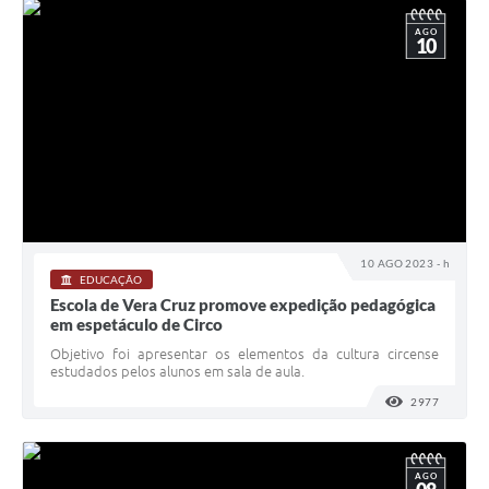
AGO
10
10 AGO 2023 - h
EDUCAÇÃO
Escola de Vera Cruz promove expedição pedagógica
em espetáculo de Circo
Objetivo foi apresentar os elementos da cultura circense
estudados pelos alunos em sala de aula.
2977
VISUALI
AGO