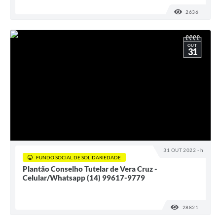
2636
VISUALI
OUT
31
31 OUT 2022 - h
FUNDO SOCIAL DE SOLIDARIEDADE
Plantão Conselho Tutelar de Vera Cruz -
Celular/Whatsapp (14) 99617-9779
28821
VISUALI