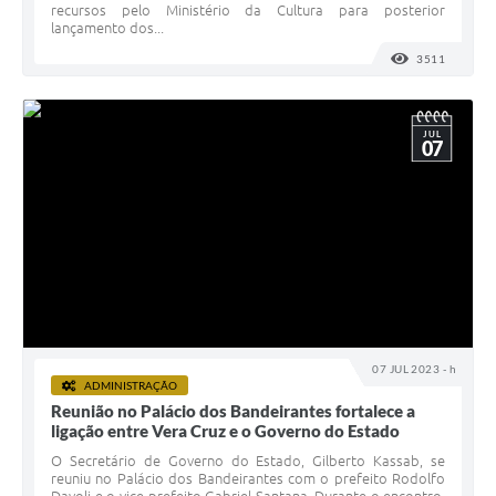
recursos pelo Ministério da Cultura para posterior
lançamento dos...
3511
VISUALI
JUL
07
07 JUL 2023 - h
ADMINISTRAÇÃO
Reunião no Palácio dos Bandeirantes fortalece a
ligação entre Vera Cruz e o Governo do Estado
O Secretário de Governo do Estado, Gilberto Kassab, se
reuniu no Palácio dos Bandeirantes com o prefeito Rodolfo