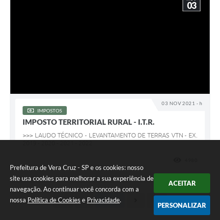
03
03 NOV 2021 - h
IMPOSTOS
IMPOSTO TERRITORIAL RURAL - I.T.R.
>>> LAUDO TÉCNICO - LEVANTAMENTO DE TERRAS VTN - EX.
2019 - 2020 - 2021 - 2022
4980
VISUALI
Prefeitura de Vera Cruz - SP e os cookies: nosso
site usa cookies para melhorar a sua experiência de
ACEITAR
navegação. Ao continuar você concorda com a
nossa
Política de Cookies
e
Privacidade
.
PERSONALIZAR