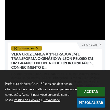
02 JUN 2026 - h
ADMINISTRAÇÃO
VERA CRUZ LANÇA A 1ª FEIRA JOVEM E
TRANSFORMA O GINÁSIO WILSON PELOSO EM
UM GRANDE ENCONTRO DE OPORTUNIDADES,
CONHECIMENTO E...
No dia 10 de junho, das 14h30 às 19h, estudantes terão
acesso a palestras sobre Inteligência Artificial, Educação
Financeira, ENEM, Vestibular, Bolsas de Estudo, carreira e
Prefeitura de Vera Cruz - SP e os cookies: nosso
desenvolvimento pessoal, além de poderem conhecer
site usa cookies para melhorar a sua experiência de
oportunidades acadêmicas e profissionais nos stands da
ACEITAR
UNESP, UNIMAR, FAIP, Senac,...
navegação. Ao continuar você concorda com a
nossa
Política de Cookies
e
Privacidade
.
1528
VISUALI
PERSONALIZAR