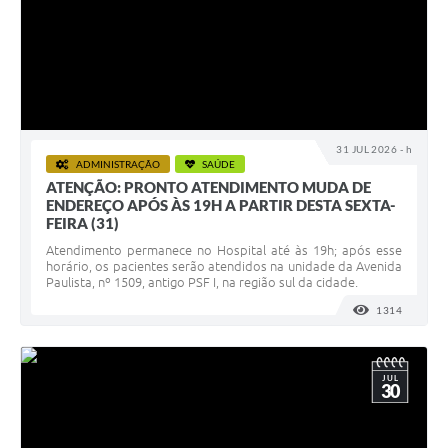
31 JUL 2026 - h
ADMINISTRAÇÃO
SAÚDE
ATENÇÃO: PRONTO ATENDIMENTO MUDA DE
ENDEREÇO APÓS ÀS 19H A PARTIR DESTA SEXTA-
FEIRA (31)
Atendimento permanece no Hospital até às 19h; após esse
horário, os pacientes serão atendidos na unidade da Avenida
Paulista, nº 1509, antigo PSF I, na região sul da cidade.
1314
VISUALI
JUL
30