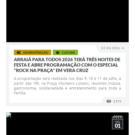
03 JUL 2026 - h
ADMINISTRAÇÃO
CULTURA
ARRAIÁ PARA TODOS 2026 TERÁ TRÊS NOITES DE
FESTA E ABRE PROGRAMAÇÃO COM O ESPECIAL
"ROCK NA PRAÇA" EM VERA CRUZ
A programação será realizada nos dias 9, 10 e 11 de julho, a
partir das 19h, na Praça Monteiro Lobato, reunindo música,
gastronomia, solidariedade e entretenimento para toda a
família.
2175
VISUALI
JUL
01