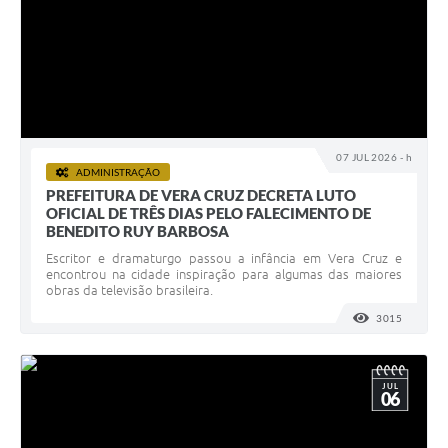
07 JUL 2026 - h
ADMINISTRAÇÃO
PREFEITURA DE VERA CRUZ DECRETA LUTO
OFICIAL DE TRÊS DIAS PELO FALECIMENTO DE
BENEDITO RUY BARBOSA
Escritor e dramaturgo passou a infância em Vera Cruz e
encontrou na cidade inspiração para algumas das maiores
obras da televisão brasileira.
3015
VISUALI
JUL
06