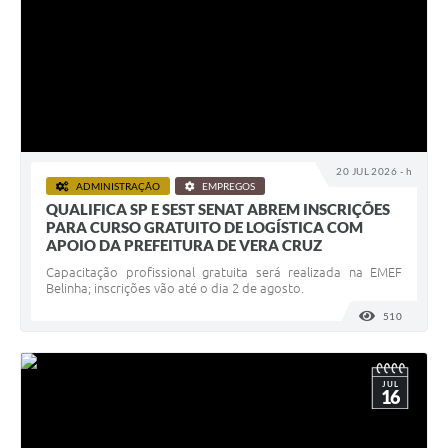
20 JUL 2026 - h
ADMINISTRAÇÃO
EMPREGOS
QUALIFICA SP E SEST SENAT ABREM INSCRIÇÕES
PARA CURSO GRATUITO DE LOGÍSTICA COM
APOIO DA PREFEITURA DE VERA CRUZ
Capacitação profissional gratuita será realizada na EMEF
Belinha; inscrições vão até o dia 2 de agosto.
510
VISUALI
JUL
16