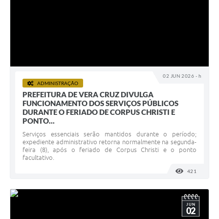
02 JUN 2026 - h
ADMINISTRAÇÃO
PREFEITURA DE VERA CRUZ DIVULGA
FUNCIONAMENTO DOS SERVIÇOS PÚBLICOS
DURANTE O FERIADO DE CORPUS CHRISTI E
PONTO...
Serviços essenciais serão mantidos durante o período;
expediente administrativo retorna normalmente na segunda-
feira (8), após o feriado de Corpus Christi e o ponto
facultativo.
421
VISUALI
JUN
02