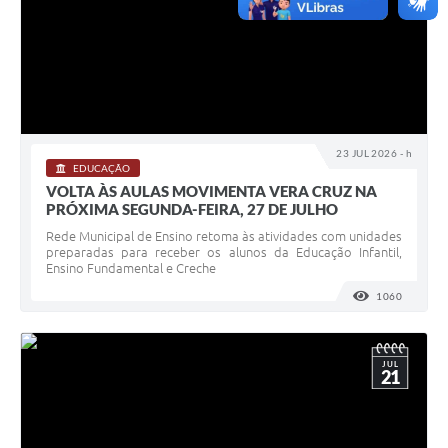
23 JUL 2026 - h
EDUCAÇÃO
VOLTA ÀS AULAS MOVIMENTA VERA CRUZ NA
PRÓXIMA SEGUNDA-FEIRA, 27 DE JULHO
Rede Municipal de Ensino retoma às atividades com unidades
preparadas para receber os alunos da Educação Infantil,
Ensino Fundamental e Creche
1060
VISUALI
JUL
21