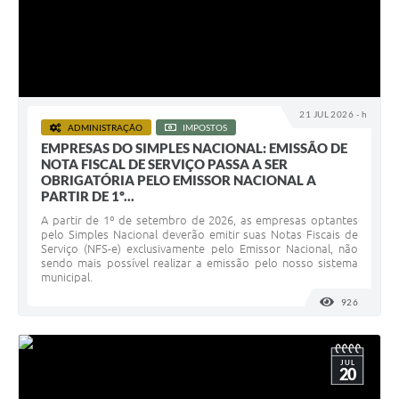
21 JUL 2026 - h
ADMINISTRAÇÃO
IMPOSTOS
EMPRESAS DO SIMPLES NACIONAL: EMISSÃO DE
NOTA FISCAL DE SERVIÇO PASSA A SER
OBRIGATÓRIA PELO EMISSOR NACIONAL A
PARTIR DE 1º...
A partir de 1º de setembro de 2026, as empresas optantes
pelo Simples Nacional deverão emitir suas Notas Fiscais de
Serviço (NFS-e) exclusivamente pelo Emissor Nacional, não
sendo mais possível realizar a emissão pelo nosso sistema
municipal.
926
VISUALI
JUL
20