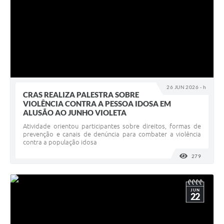
26 JUN 2026 - h
CRAS REALIZA PALESTRA SOBRE
VIOLÊNCIA CONTRA A PESSOA IDOSA EM
ALUSÃO AO JUNHO VIOLETA
Atividade orientou participantes sobre direitos, formas de
prevenção e canais de denúncia para combater a violência
contra a população idosa
279
VISUALI
JUN
22