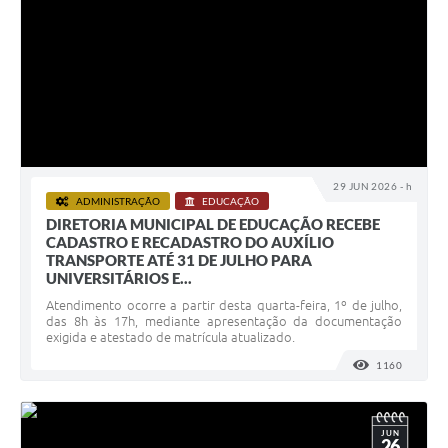
29 JUN 2026 - h
ADMINISTRAÇÃO
EDUCAÇÃO
DIRETORIA MUNICIPAL DE EDUCAÇÃO RECEBE
CADASTRO E RECADASTRO DO AUXÍLIO
TRANSPORTE ATÉ 31 DE JULHO PARA
UNIVERSITÁRIOS E...
Atendimento ocorre a partir desta quarta-feira, 1º de julho,
das 8h às 17h, mediante apresentação da documentação
exigida e atestado de matrícula atualizado.
1160
VISUALI
JUN
26