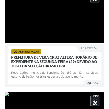
26 JUN 2026 - h
ADMINISTRAÇÃO
PREFEITURA DE VERA CRUZ ALTERA HORÁRIO DE
EXPEDIENTE NA SEGUNDA-FEIRA (29) DEVIDO AO
JOGO DA SELEÇÃO BRASILEIRA
Repartições municipais funcionarão até as 13h; serviços
essenciais terão horários especiais de atendimento
368
VISUALI
JUN
26