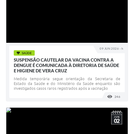
09 JUN 2026 - h
SAÚDE
SUSPENSÃO CAUTELAR DA VACINA CONTRA A
DENGUE É COMUNICADA À DIRETORIA DE SAÚDE
E HIGIENE DE VERA CRUZ
Medida temporária segue orientação da Secretaria de
Estado da Saúde e do Ministério da Saúde enquanto são
investigados casos raros registrados após a vacinação
246
VISUALI
JUN
02