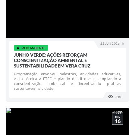
22 JUN 2026 - h
MEIO AMBIENTE
JUNHO VERDE: AÇÕES REFORÇAM
CONSCIENTIZAÇÃO AMBIENTAL E
SUSTENTABILIDADE EM VERA CRUZ
Programação envolveu palestras, atividades educativas,
visita técnica à ETEC e plantio de citronelas, ampliando a
conscientização ambiental e incentivando práticas
sustentáveis na cidade.
340
VISUALI
JUN
16