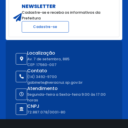
NEWSLETTER
Cadastre-se e receba os informativos da
Prefeitura
Cadastre-se
Localização
Av. 7 de setembro, 885
CEP: 17560-007
Contato
(14) 3492-9700
gabinete@veracruz.sp.gov.br
Atendimento
Segunda-feira a Sexta-feira 9:00 às 17:00
horas
CNPJ
72.887.078/0001-80