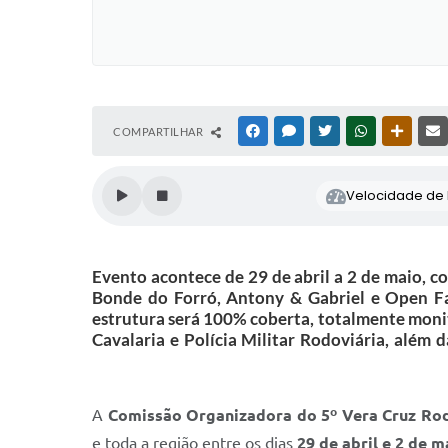
COMPARTILHAR
FACEBOOK
MESSENGER
TWITTER
WHATSAPP
OUTRAS
Velocidade de l
Evento acontece de 29 de abril a 2 de maio, c
Bonde do Forró, Antony & Gabriel e Open Fa
estrutura será 100% coberta, totalmente monit
Cavalaria e Polícia Militar Rodoviária, além 
A
Comissão Organizadora do 5º Vera Cruz Rod
e toda a região entre os dias
29 de abril e 2 de m