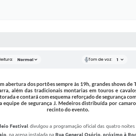
 MÍDIAS
RECEBA NOTÍCIAS
eitura:
Tom de voz:
om abertura dos portões sempre às 19h, grandes shows de 
rra, além das tradicionais montarias em touros e cavalo
orada e contará com esquema reforçado de segurança com R
da equipe de segurança J. Medeiros distribuída por camaro
recinto do evento.
eio Festival
divulgou a programação oficial das quatro noit
aio
, na arena instalada na
Rua General Osório, próximo à Rod