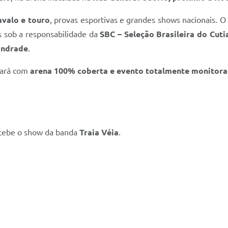
valo e touro
, provas esportivas e grandes shows nacionais. O
s sob a responsabilidade da
SBC – Seleção Brasileira do Cuti
Andrade
.
tará com
arena 100% coberta e evento totalmente monitor
recebe o show da banda
Traia Véia
.