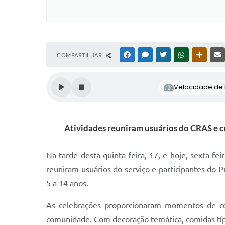
COMPARTILHAR
FACEBOOK
MESSENGER
TWITTER
WHATSAPP
OUTRAS
Velocidade de l
Atividades reuniram usuários do CRAS e cr
Na tarde desta quinta-feira, 17, e hoje, sexta-fe
reuniram usuários do serviço e participantes do P
5 a 14 anos.
As celebrações proporcionaram momentos de convi
comunidade. Com decoração temática, comidas típi