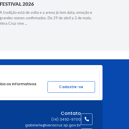
FESTIVAL 2026
Capacit
A tradição está de volta e a arena já tem data, emoção e
Vera Cruz 
grandes nomes confirmados. De 29 de abril a 2 de maio,
Caminho da
Vera Cruz vive ...
municípios,
ba os informativos
Cadastre-se
Contato
(14) 3492-9700
gabinete@veracruz.sp.gov.br