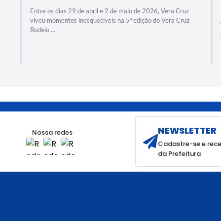
Entre os dias 29 de abril e 2 de maio de 2026, Vera Cruz
viveu momentos inesquecíveis na 5ª edição do Vera Cruz
Rodeio ...
NEWSLETTER
Nossa redes
Cadastre-se e rece
da Prefeitura