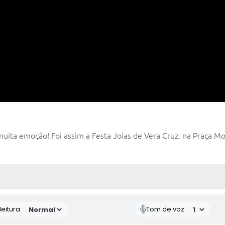
 muita emoção! Foi assim a Festa Joias de Vera Cruz, na Praça M
 MÍDIAS
eitura:
Tom de voz: