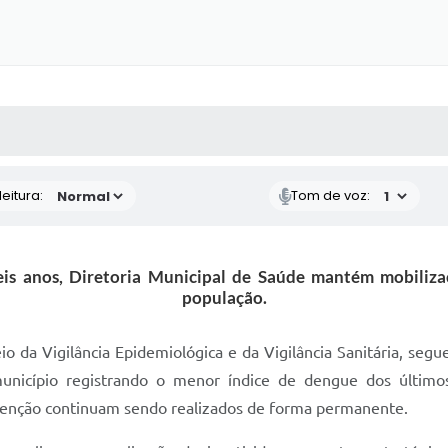
 MÍDIAS
RECEBA NOTÍCIAS
eitura:
Tom de voz:
s anos, Diretoria Municipal de Saúde mantém mobilizaç
população.
io da Vigilância Epidemiológica e da Vigilância Sanitária, seg
cípio registrando o menor índice de dengue dos últimos 
evenção continuam sendo realizados de forma permanente.