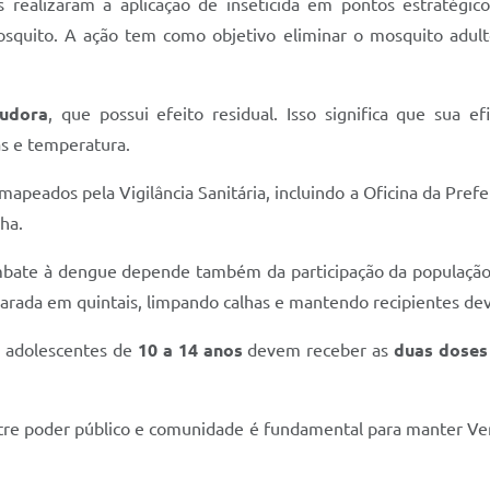
realizaram a aplicação de inseticida em pontos estratégi
mosquito. A ação tem como objetivo eliminar o mosquito adult
ludora
, que possui efeito residual. Isso significa que sua e
s e temperatura.
peados pela Vigilância Sanitária, incluindo a Oficina da Prefei
ha.
ombate à dengue depende também da participação da população
parada em quintais, limpando calhas e mantendo recipientes d
e adolescentes de
10 a 14 anos
devem receber as
duas doses
tre poder público e comunidade é fundamental para manter Ver