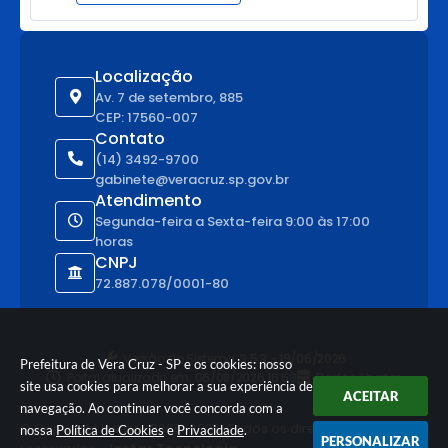
Localização
Av. 7 de setembro, 885
CEP: 17560-007
Contato
(14) 3492-9700
gabinete@veracruz.sp.gov.br
Atendimento
Segunda-feira a Sexta-feira 9:00 às 17:00
horas
CNPJ
72.887.078/0001-80
Versão do Sistema:
3.5.3 - 19/06/2026
Prefeitura de Vera Cruz - SP e os cookies: nosso
Portal atualizado em:
06/08/2026 16:59
Dados Abertos
site usa cookies para melhorar a sua experiência de
ACEITAR
navegação. Ao continuar você concorda com a
© Copyright Instar - 2006-2026. Todos os direitos
nossa
Política de Cookies
e
Privacidade
.
PERSONALIZAR