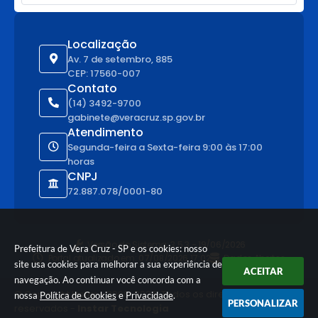
Localização
Av. 7 de setembro, 885
CEP: 17560-007
Contato
(14) 3492-9700
gabinete@veracruz.sp.gov.br
Atendimento
Segunda-feira a Sexta-feira 9:00 às 17:00
horas
CNPJ
72.887.078/0001-80
Versão do Sistema:
3.5.3 - 19/06/2026
Prefeitura de Vera Cruz - SP e os cookies: nosso
Portal atualizado em:
07/08/2026 17:02
Dados Abertos
site usa cookies para melhorar a sua experiência de
ACEITAR
navegação. Ao continuar você concorda com a
© Copyright Instar - 2006-2026. Todos os direitos
nossa
Política de Cookies
e
Privacidade
.
PERSONALIZAR
reservados -
Instar Tecnologia