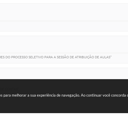
S DO PROCESSO SELETIVO PARA A SESSÃO DE ATRIBUIÇÃO DE AULAS”
DE CONTAS”.
kies para melhorar a sua experiência de navegação. Ao continuar você concorda