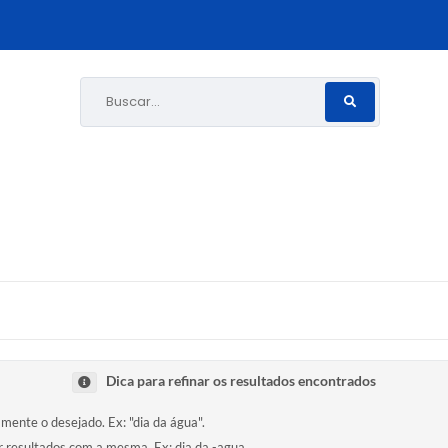
Buscar...
Dica para refinar os resultados encontrados
amente o desejado. Ex: "dia da água".
ir resultados com a mesma. Ex: dia da -agua.