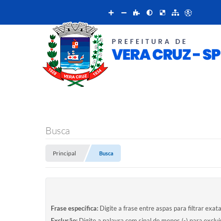
Busca
Principal
Busca
Frase específica:
Digite a frase entre aspas para filtrar exat
Exclusão:
Digite a palavra com sinal de menos (-) para exclu