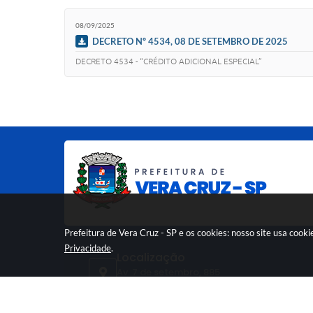
08/09/2025
DECRETO Nº 4534, 08 DE SETEMBRO DE 2025
DECRETO 4534 - “CRÉDITO ADICIONAL ESPECIAL”
Prefeitura de Vera Cruz - SP e os cookies: nosso site usa coo
Privacidade
.
Localização
Av. 7 de setembro, 885
CEP: 17560-007
Atendimento