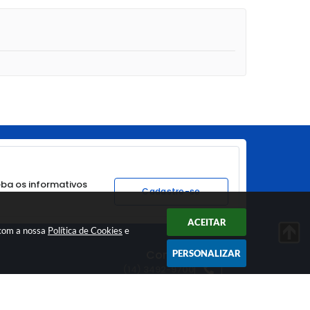
ba os informativos
Cadastre-se
ACEITAR
 com a nossa
Política de Cookies
e
Contato
PERSONALIZAR
(14) 3492-9700
gabinete@veracruz.sp.gov.br
CNPJ