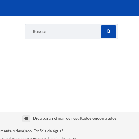
Buscar...
Dica para refinar os resultados encontrados
amente o desejado. Ex: "dia da água".
ir resultados com a mesma. Ex: dia da -agua.