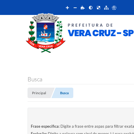
Busca
Principal
Busca
Frase específica:
Digite a frase entre aspas para filtrar exat
Exclusão:
Digite a palavra com sinal de menos (-) para exclu